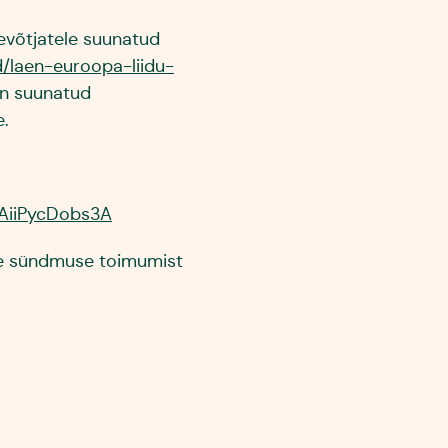
evõtjatele suunatud
d/laen-euroopa-liidu-
on suunatud
ele.
.
bAiiPycDobs3A
ne sündmuse toimumist