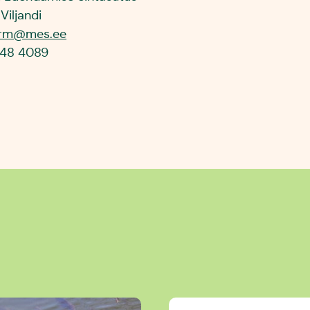
 Viljandi
urm@mes.ee
648 4089