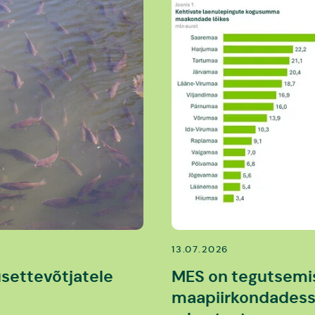
13.07.2026
usettevõtjatele
MES on tegutsemis
maapiirkondadesse 