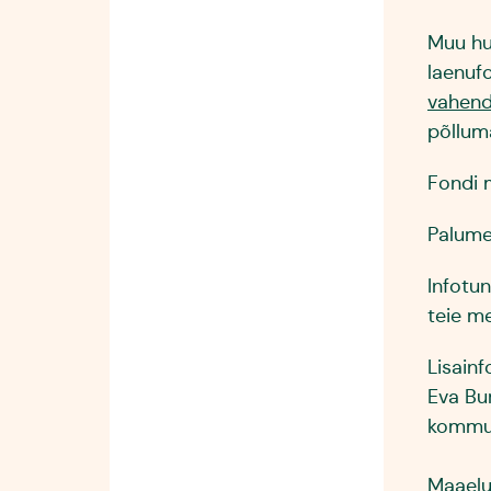
Muu hu
laenuf
vahend
põllum
Fondi 
Palume 
Infotu
teie me
Lisainf
Eva B
kommun
Maaelu