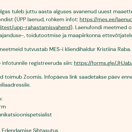
lgas tuleb juttu aasta alguses avanenud uuest maaett
ondist (ÜPP laenud, rohkem infot:
https://mes.ee/laenu
itest/upp-rahastamisvahend
). Laenufondi meetmed 
ajanduse-, toidutootmise ja maapiirkonna ettevõtjat
meetmeid tutvustab MES-i kliendihaldur Kristiina Raba
infotunnile registreeruda siin:
https://forms.gle/JHJa
nd toimub Zoomis. Infopäeva link saadetakse päev en
iliaadressile.
o:
urm
ikatsioonispetsialist
 Edendamise Sihtasutus