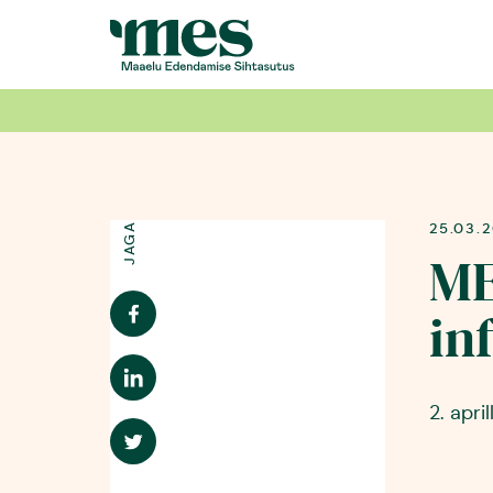
25.03.
JAGA
ME
in
2. apr