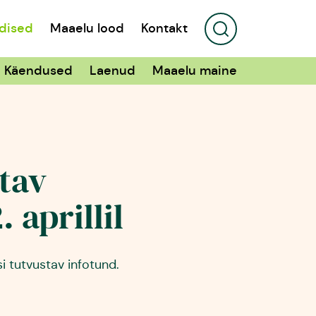
dised
Maaelu lood
Kontakt
Käendused
Laenud
Maaelu maine
tav
 aprillil
i tutvustav infotund.