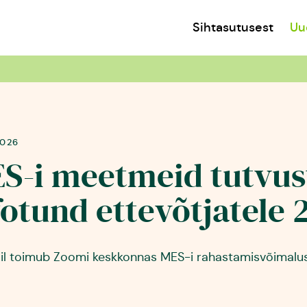
Sihtasutusest
Uu
2026
S-i meetmeid tutvus
fotund ettevõtjatele 2.
illil toimub Zoomi keskkonnas MES-i rahastamisvõimalus