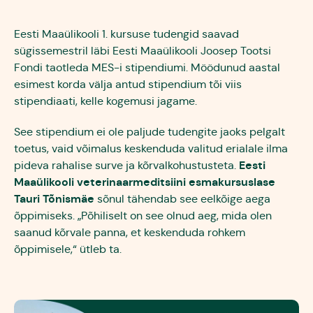
Laenud
Eesti Maaülikooli 1. kursuse tudengid saavad
sügissemestril läbi Eesti Maaülikooli Joosep Tootsi
Maaelu maine
Fondi taotleda MES-i stipendiumi. Möödunud aastal
esimest korda välja antud stipendium tõi viis
stipendiaati, kelle kogemusi jagame.
See stipendium ei ole paljude tudengite jaoks pelgalt
toetus, vaid võimalus keskenduda valitud erialale ilma
Eesti
pideva rahalise surve ja kõrvalkohustusteta.
Maaülikooli veterinaarmeditsiini esmakursuslase
Tauri Tõnismäe
sõnul tähendab see eelkõige aega
õppimiseks. „Põhiliselt on see olnud aeg, mida olen
saanud kõrvale panna, et keskenduda rohkem
õppimisele,“ ütleb ta.