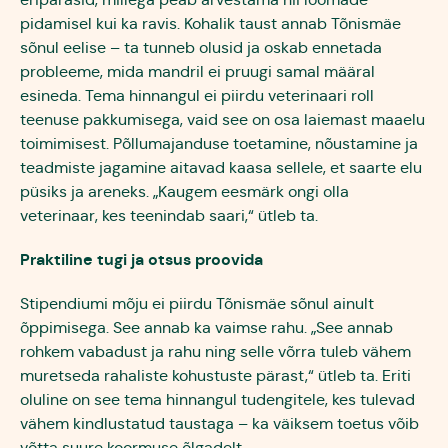
pidamisel kui ka ravis. Kohalik taust annab Tõnismäe
sõnul eelise – ta tunneb olusid ja oskab ennetada
probleeme, mida mandril ei pruugi samal määral
esineda. Tema hinnangul ei piirdu veterinaari roll
teenuse pakkumisega, vaid see on osa laiemast maaelu
toimimisest. Põllumajanduse toetamine, nõustamine ja
teadmiste jagamine aitavad kaasa sellele, et saarte elu
püsiks ja areneks. „Kaugem eesmärk ongi olla
veterinaar, kes teenindab saari,“ ütleb ta.
Praktiline tugi ja otsus proovida
Stipendiumi mõju ei piirdu Tõnismäe sõnul ainult
õppimisega. See annab ka vaimse rahu. „See annab
rohkem vabadust ja rahu ning selle võrra tuleb vähem
muretseda rahaliste kohustuste pärast,“ ütleb ta. Eriti
oluline on see tema hinnangul tudengitele, kes tulevad
vähem kindlustatud taustaga – ka väiksem toetus võib
võtta suure koormuse õlgadelt.