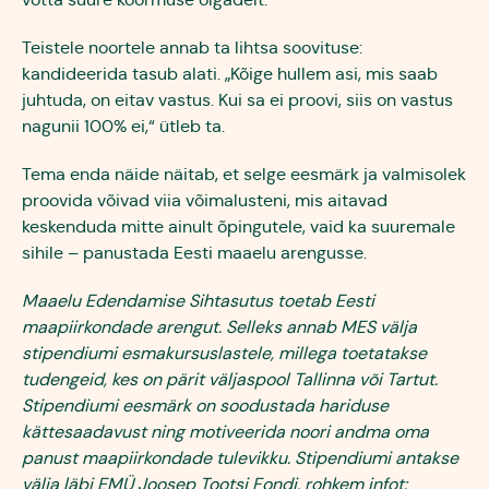
Teistele noortele annab ta lihtsa soovituse:
kandideerida tasub alati. „Kõige hullem asi, mis saab
juhtuda, on eitav vastus. Kui sa ei proovi, siis on vastus
nagunii 100% ei,“ ütleb ta.
Tema enda näide näitab, et selge eesmärk ja valmisolek
proovida võivad viia võimalusteni, mis aitavad
keskenduda mitte ainult õpingutele, vaid ka suuremale
sihile – panustada Eesti maaelu arengusse.
Maaelu Edendamise Sihtasutus toetab Eesti
maapiirkondade arengut. Selleks annab MES välja
stipendiumi esmakursuslastele, millega toetatakse
tudengeid, kes on pärit väljaspool Tallinna või Tartut.
Stipendiumi eesmärk on soodustada hariduse
kättesaadavust ning motiveerida noori andma oma
panust maapiirkondade tulevikku. Stipendiumi antakse
välja läbi EMÜ Joosep Tootsi Fondi, rohkem infot: