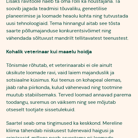
Lisaks ravitööle näeb ta oma rolli ka nõustajana. Ta
soovib jagada teadmisi tõuvaliku, geneetilise
planeerimise ja loomade heaolu kohta ning tutvustada
uusi tehnoloogiaid. Tema hinnangul aitab see tõsta
saarte põllumajanduse konkurentsivõimet ning
vähendada sõltuvust mandrilt tellitavatest teenustest.
Kohalik veterinaar kui maaelu hoidja
Tõnismäe rõhutab, et veterinaarabi ei ole ainult
üksikute loomade ravi, vaid laiem majanduslik ja
sotsiaalne küsimus. Kui teenus on kohapeal olemas,
jääb raha piirkonda, kulud vähenevad ning tootmine
muutub stabiilsemaks. Terved loomad annavad parema
toodangu, suremus on väiksem ning see mõjutab
otseselt tootjate sissetulekuid.
Saartel seab oma tingimused ka keskkond. Mereline
kliima tähendab niiskusest tulenevaid haigusi ja
eripärasid, millega peab arvestama nii loomade