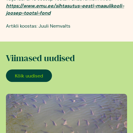
https://www.emu.ee/sihtasutus-eesti-maaulikooli-
joosep-tootsi-fond
Artikli koostas: Juuli Nemvalts
Viimased uudised
Kõik uudised