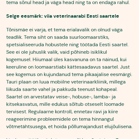
tema sõnul head ja väga head ning ta on endaga rahul.
Selge eesmärk: viia veterinaarabi Eesti saartele
Tõnismäe ei varja, et tema erialavalik on olnud väga
teadlik. Tema siht on saada suurloomaarstiks,
spetsialiseeruda hobustele ning töötada Eesti saartel.
See ei ole juhuslik valik, vaid põhineb isiklikul
kogemusel. Hiiumaal üles kasvanuna on ta näinud, kui
keeruline on loomaarstiabi kättesaadavus saartel. Just
see kogemus on kujundanud tema pikaajalise eesmärgi.
Tauri plaan on luua mobiilne veterinaarkliinik, millega
liikuda saarte vahel ja pakkuda teenust kohapeal.
Saartel on arvestatav veise-, hobuse-, lamba- ja
kitsekasvatus, mille edukus sõltub otseselt loomade
tervisest. Regulaarne kontroll, ennetav ravi ja kiire
reageerimine probleemidele on tema hinnangul
võtmetähtsusega, et hoida põllumajandust elujõulisena.