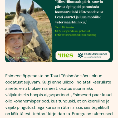
Foto: Erakogu
Esimene õppeaasta on Tauri Tõnismäe sõnul olnud
oodatust sujuvam. Kuigi enne ülikooli hoiatati keeruliste
ainete, eriti biokeemia eest, osutus suurimaks
väljakutseks hoopis algusperiood. „Esimesed paar kuud
olid kohanemisperiood, kus tunduski, et on keeruline ja
vajab pingutust, aga kui sain rütmi sisse, siis tegelikult
on kõik täiesti tehtav,“ kirjeldab ta. Praegu on tulemused