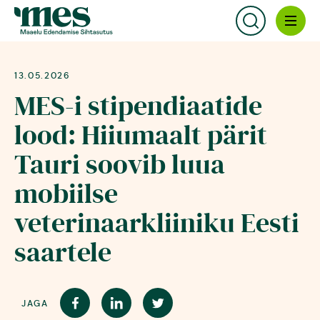
Sihtasutusest
13.05.2026
MES-i stipendiaatide
Uudised
lood: Hiiumaalt pärit
Tauri soovib luua
Maaelu lood
mobiilse
veterinaarkliiniku Eesti
Kontakt
saartele
Käendused
JAGA